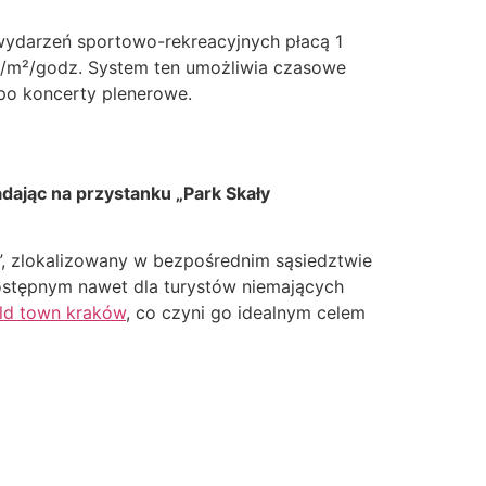
wydarzeń sportowo-rekreacyjnych płacą 1
zł/m²/godz. System ten umożliwia czasowe
po koncerty plenerowe.
adając na przystanku „Park Skały
, zlokalizowany w bezpośrednim sąsiedztwie
ostępnym nawet dla turystów niemających
ld town kraków
, co czyni go idealnym celem