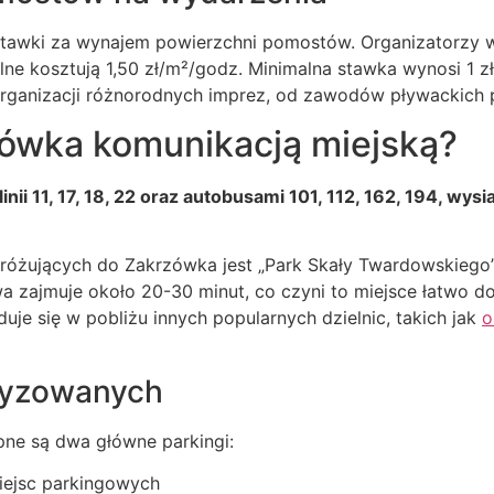
stawki za wynajem powierzchni pomostów. Organizatorzy 
lne kosztują 1,50 zł/m²/godz. Minimalna stawka wynosi 1 
rganizacji różnorodnych imprez, od zawodów pływackich 
zówka komunikacją miejską?
i 11, 17, 18, 22 oraz autobusami 101, 112, 162, 194, wysi
różujących do Zakrzówka jest „Park Skały Twardowskiego”
 zajmuje około 20-30 minut, co czyni to miejsce łatwo d
je się w pobliżu innych popularnych dzielnic, takich jak
o
ryzowanych
ne są dwa główne parkingi:
miejsc parkingowych