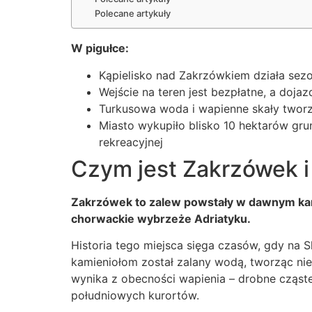
Polecane artykuły
W pigułce:
Kąpielisko nad Zakrzówkiem działa sez
Wejście na teren jest bezpłatne, a dojaz
Turkusowa woda i wapienne skały twor
Miasto wykupiło blisko 10 hektarów gru
rekreacyjnej
Czym jest Zakrzówek i
Zakrzówek to zalew powstały w dawnym kami
chorwackie wybrzeże Adriatyku.
Historia tego miejsca sięga czasów, gdy na
kamieniołom został zalany wodą, tworząc nie
wynika z obecności wapienia – drobne cząst
południowych kurortów.