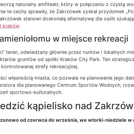
orzą naturalny amfiteatr, który w połączeniu z czystą wod
nie te cechy sprawiły, że Zakrzówek zyskał przydomek „Pol
Zakrzówek stanowi doskonałą alternatywę dla osób szukaj
l kraków
.
kamieniołomu w miejsce rekreacji
iki” teren, odwiedzany głównie przez nurków i lokalnyc
ktarów gruntów od spółki Kraków City Park. Ten strategic
kontrolowanej strefy rekreacyjnej.
ści własnością miasta, co pozwala na planowanie jego da
eratora dla planowanego Centrum Sportów Wodnych, rozw
zeń sportowo-kulturalnych.
iedzić kąpielisko nad Zakrzó
ezonowo od czerwca do września, we wtorki-niedziele w g