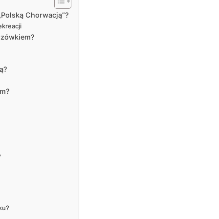
„Polską Chorwacją”?
ekreacji
krzówkiem?
ą?
em?
?
ku?