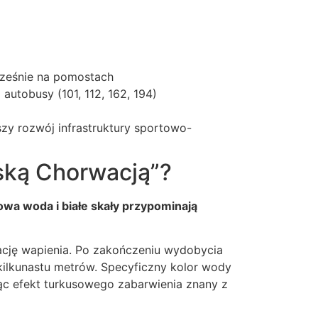
cześnie na pomostach
 autobusy (101, 112, 162, 194)
szy rozwój infrastruktury sportowo-
ską Chorwacją”?
wa woda i białe skały przypominają
ację wapienia. Po zakończeniu wydobycia
kilkunastu metrów. Specyficzny kolor wody
ąc efekt turkusowego zabarwienia znany z