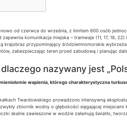
onowo od czerwca do września, z limitem 600 osób jedno
d zapewnia komunikacja miejska – tramwaje (11, 17, 18, 22) i
zą krajobraz przypominający śródziemnomorskie wybrzeża
ntów, zabezpieczając teren przed zabudową i planując dal
 dlaczego nazywany jest „Pol
eniołomie wapienia, którego charakterystyczna turkuso
 Skałkach Twardowskiego prowadzono intensywną eksploat
zwykły zbiornik wodny o głębokości sięgającej miejscami 
eczki skalne zawieszone w wodzie załamują światło, tworz