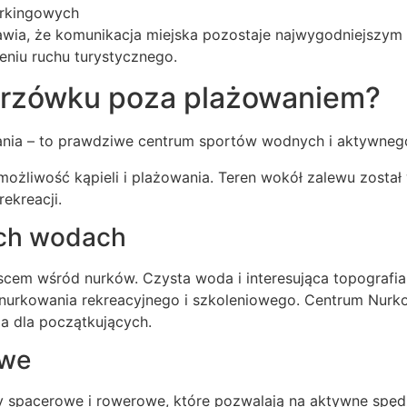
arkingowych
awia, że komunikacja miejska pozostaje najwygodniejszy
eniu ruchu turystycznego.
krzówku poza plażowaniem?
lania – to prawdziwe centrum sportów wodnych i aktywne
możliwość kąpieli i plażowania. Teren wokół zalewu został
ekreacji.
ch wodach
cem wśród nurków. Czysta woda i interesująca topografia
nurkowania rekreacyjnego i szkoleniowego. Centrum Nurko
a dla początkujących.
owe
sy spacerowe i rowerowe, które pozwalają na aktywne spęd