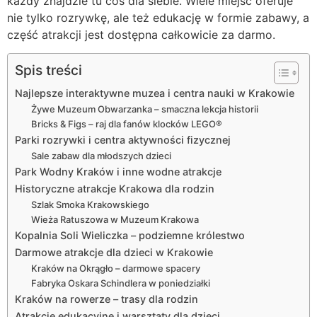
każdy znajdzie tu coś dla siebie. Wiele miejsc oferuje
nie tylko rozrywkę, ale też edukację w formie zabawy, a
część atrakcji jest dostępna całkowicie za darmo.
Spis treści
Najlepsze interaktywne muzea i centra nauki w Krakowie
Żywe Muzeum Obwarzanka – smaczna lekcja historii
Bricks & Figs – raj dla fanów klocków LEGO®
Parki rozrywki i centra aktywności fizycznej
Sale zabaw dla młodszych dzieci
Park Wodny Kraków i inne wodne atrakcje
Historyczne atrakcje Krakowa dla rodzin
Szlak Smoka Krakowskiego
Wieża Ratuszowa w Muzeum Krakowa
Kopalnia Soli Wieliczka – podziemne królestwo
Darmowe atrakcje dla dzieci w Krakowie
Kraków na Okrągło – darmowe spacery
Fabryka Oskara Schindlera w poniedziałki
Kraków na rowerze – trasy dla rodzin
Atrakcje edukacyjne i warsztaty dla dzieci