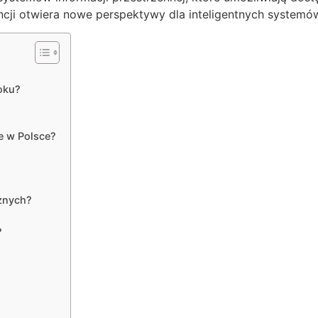
gencji otwiera nowe perspektywy dla inteligentnych system
oku?
e w Polsce?
cznych?
?