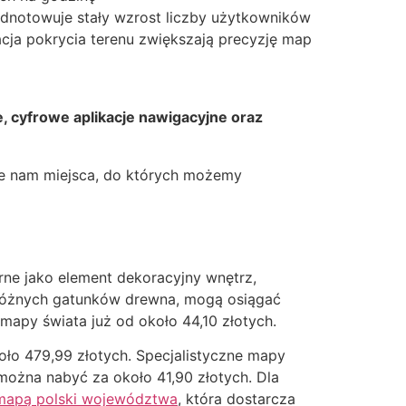
 odnotowuje stały wzrost liczby użytkowników
cja pokrycia terenu zwiększają precyzję map
, cyfrowe aplikacje nawigacyjne oraz
uje nam miejsca, do których możemy
ne jako element dekoracyjny wnętrz,
 różnych gatunków drewna, mogą osiągać
apy świata już od około 44,10 złotych.
ło 479,99 złotych. Specjalistyczne mapy
 można nabyć za około 41,90 złotych. Dla
mapą polski województwa
, która dostarcza