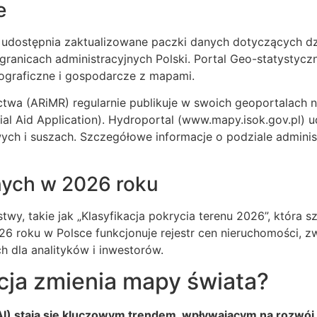
e
 udostępnia zaktualizowane paczki danych dotyczących dz
granicach administracyjnych Polski. Portal Geo-statystyc
mograficzne i gospodarcze z mapami.
nictwa (ARiMR) regularnie publikuje w swoich geoportalach
tial Aid Application). Hydroportal (www.mapy.isok.gov.pl)
ch i suszach. Szczegółowe informacje o podziale admini
ych w 2026 roku
wy, takie jak „Klasyfikacja pokrycia terenu 2026”, która
6 roku w Polsce funkcjonuje rejestr cen nieruchomości, zw
 dla analityków i inwestorów.
ncja zmienia mapy świata?
(AI) stają się kluczowym trendem, wpływającym na rozwó