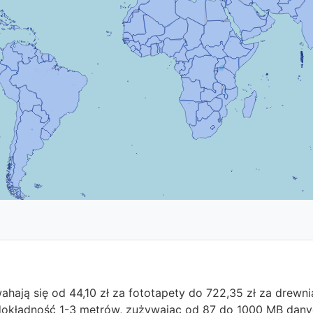
hają się od 44,10 zł za fototapety do 722,35 zł za drew
dokładność 1-3 metrów, zużywając od 87 do 1000 MB dany