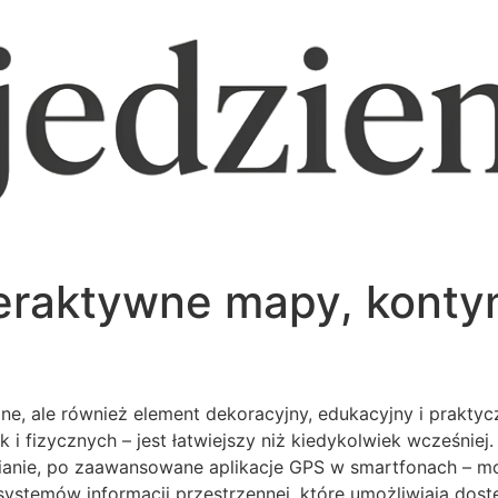
eraktywne mapy, kontyn
jne, ale również element dekoracyjny, edukacyjny i prakty
i fizycznych – jest łatwiejszy niż kiedykolwiek wcześniej
anie, po zaawansowane aplikacje GPS w smartfonach – moż
i systemów informacji przestrzennej, które umożliwiają do