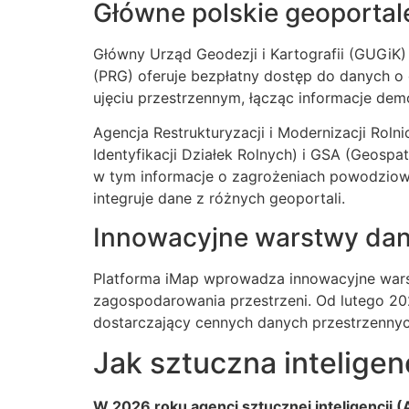
Główne polskie geoportal
Główny Urząd Geodezji i Kartografii (GUGiK)
(PRG) oferuje bezpłatny dostęp do danych o 
ujęciu przestrzennym, łącząc informacje de
Agencja Restrukturyzacji i Modernizacji Rol
Identyfikacji Działek Rolnych) i GSA (Geospa
w tym informacje o zagrożeniach powodziowy
integruje dane z różnych geoportali.
Innowacyjne warstwy dan
Platforma iMap wprowadza innowacyjne warst
zagospodarowania przestrzeni. Od lutego 202
dostarczający cennych danych przestrzennych
Jak sztuczna intelige
W 2026 roku agenci sztucznej inteligencji 