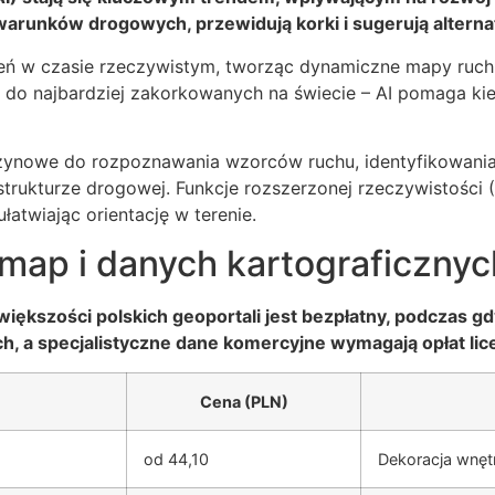
warunków drogowych, przewidują korki i sugerują altern
dzeń w czasie rzeczywistym, tworząc dynamiczne mapy ruc
ą do najbardziej zakorkowanych na świecie – AI pomaga ki
szynowe do rozpoznawania wzorców ruchu, identyfikowania
strukturze drogowej. Funkcje rozszerzonej rzeczywistości 
atwiając orientację w terenie.
 map i danych kartograficzny
ększości polskich geoportali jest bezpłatny, podczas gd
tych, a specjalistyczne dane komercyjne wymagają opłat li
Cena (PLN)
od 44,10
Dekoracja wnęt