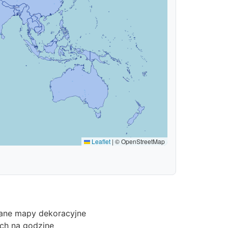
Leaflet
|
© OpenStreetMap
niane mapy dekoracyjne
ch na godzinę