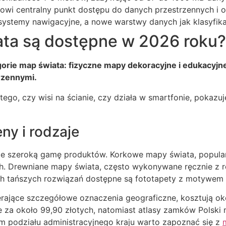
anowi centralny punkt dostępu do danych przestrzennych i
systemy nawigacyjne, a nowe warstwy danych jak klasyfika
ata są dostępne w 2026 roku?
rie map świata: fizyczne mapy dekoracyjne i edukacyjne
rzennymi.
 tego, czy wisi na ścianie, czy działa w smartfonie, pokaz
ny i rodzaje
je szeroką gamę produktów. Korkowe mapy świata, popular
ch. Drewniane mapy świata, często wykonywane ręcznie z
ch tańszych rozwiązań dostępne są fototapety z motywem m
rające szczegółowe oznaczenia geograficzne, kosztują oko
pne za około 99,90 złotych, natomiast atlasy zamków Polski
 podziału administracyjnego kraju warto zapoznać się z