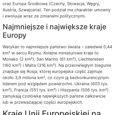
oraz Europa Środkowa (Czechy, Słowacja, Węgry,
Austria, Szwajcaria). Ten podział ma charakter umowny
i ewoluuje wraz ze zmianami politycznymi.
Najmniejsze i największe kraje
Europy
Watykan to najmniejsze państwo świata – zaledwie 0,44
km² w sercu Rzymu. Kolejne miniaturowe kraje to
Monako (2 km²), San Marino (61 km²), Liechtenstein
(160 km²) i Malta (316 km²). Na przeciwległym biegunie
znajduje się Rosja, której europejska część zajmuje
około 3,9 miliona km², co czyni ją bezkonkurencyjnym
liderem pod względem powierzchni. Ukraina (603 tys.
km²), Francja (551 tys. km²) i Hiszpania (506 tys. km²)
zamykają czołówkę największych państw całkowicie
lub w przeważającej części europejskich.
Kraje Unii Europejskiej na