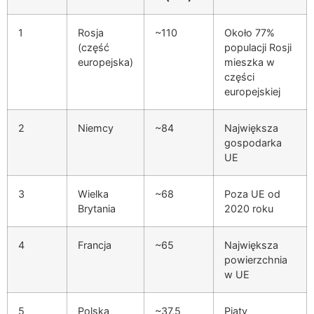
1
Rosja
~110
Około 77%
(część
populacji Rosji
europejska)
mieszka w
części
europejskiej
2
Niemcy
~84
Największa
gospodarka
UE
3
Wielka
~68
Poza UE od
Brytania
2020 roku
4
Francja
~65
Największa
powierzchnia
w UE
5
Polska
~37,5
Piąty