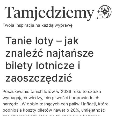
Twoja inspiracja na każdą wyprawę
Tanie loty – jak
znaleźć najtańsze
bilety lotnicze i
zaoszczędzić
Poszukiwanie tanich lotów w 2026 roku to sztuka
wymagająca wiedzy, cierpliwości i odpowiednich
narzędzi. W dobie rosnących cen paliw i inflacji, która
podniosła koszty biletów nawet o 20%, umiejętność