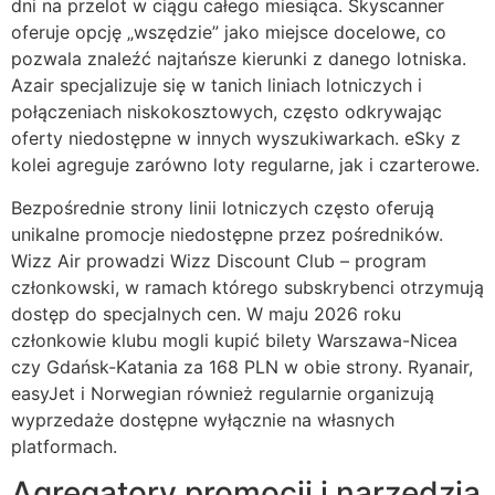
dni na przelot w ciągu całego miesiąca. Skyscanner
oferuje opcję „wszędzie” jako miejsce docelowe, co
pozwala znaleźć najtańsze kierunki z danego lotniska.
Azair specjalizuje się w tanich liniach lotniczych i
połączeniach niskokosztowych, często odkrywając
oferty niedostępne w innych wyszukiwarkach. eSky z
kolei agreguje zarówno loty regularne, jak i czarterowe.
Bezpośrednie strony linii lotniczych często oferują
unikalne promocje niedostępne przez pośredników.
Wizz Air prowadzi Wizz Discount Club – program
członkowski, w ramach którego subskrybenci otrzymują
dostęp do specjalnych cen. W maju 2026 roku
członkowie klubu mogli kupić bilety Warszawa-Nicea
czy Gdańsk-Katania za 168 PLN w obie strony. Ryanair,
easyJet i Norwegian również regularnie organizują
wyprzedaże dostępne wyłącznie na własnych
platformach.
Agregatory promocji i narzędzia