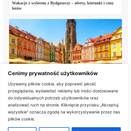
Wakacje z wylotem z Bydgoszczy – oferty, kierunki i ceny
lotów
Wakacje.pl Tarnów – oferty wycieczek, hotele i opinie
Cenimy prywatność użytkowników
klientów
Używamy plików cookie, aby poprawić jakość
przeglądania, wyświetlać reklamy lub treści dostosowane
do indywidualnych potrzeb użytkowników oraz
analizować ruch na stronie. Kliknięcie przycisku „Akceptuj
wszystkie” oznacza zgodę na wykorzystywanie przez nas
plików cookie.
Twoja inspiracja na każdą wyprawę
Mapa witryny
Kontakt z nami