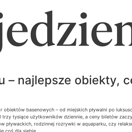
– najlepsze obiekty, ce
ór obiektów basenowych – od miejskich pływalni po luksuso
trzy tysiące użytkowników dziennie, a ceny biletów zaczyna
ów pływackich, rodzinnej rozrywki w aquaparku, czy relak
e coś dla siebie.