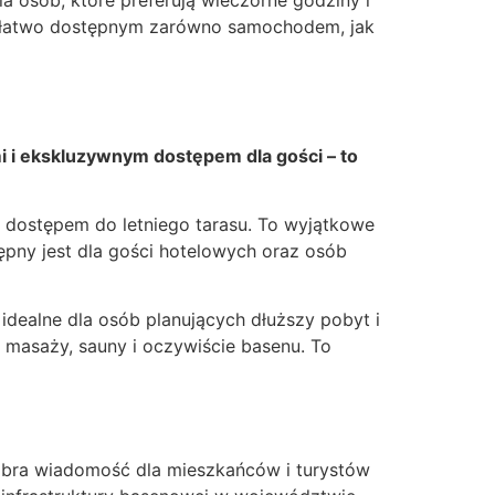
la osób, które preferują wieczorne godziny i
go łatwo dostępnym zarówno samochodem, jak
 i ekskluzywnym dostępem dla gości – to
 dostępem do letniego tarasu. To wyjątkowe
ępny jest dla gości hotelowych oraz osób
dealne dla osób planujących dłuższy pobyt i
 masaży, sauny i oczywiście basenu. To
obra wiadomość dla mieszkańców i turystów