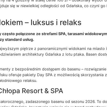
orny na 4 godziny w stałej cenie 100 zł – doskonały wybór d
jduje się w niewielkiej odległości od Gdańska, co czyni 
kiem – luksus i relaks
 często połączone ze strefami SPA, tarasami widokowymi
zy standard usług.
ajwyższym piętrze z panoramicznymi widokami na miasto i
dziwianiem architektury Gdańska z lotu ptaka. Basen dost
menty z bezpośrednim dostępem do basenu – rozwiązanie i
ku oferuje pakiety Day SPA z możliwością skorzystania z
łodniowego relaksu.
 Chłopa Resort & SPA
całorocznego, zadaszonego basenu od sezonu 2026. To d