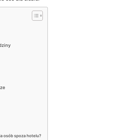
dziny
rze
a osób spoza hotelu?