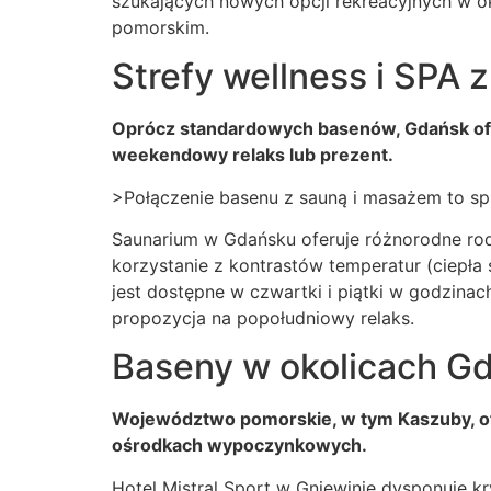
szukających nowych opcji rekreacyjnych w o
pomorskim.
Strefy wellness i SPA 
Oprócz standardowych basenów, Gdańsk ofer
weekendowy relaks lub prezent.
>Połączenie basenu z sauną i masażem to sp
Saunarium w Gdańsku oferuje różnorodne rodz
korzystanie z kontrastów temperatur (ciepła
jest dostępne w czwartki i piątki w godzina
propozycja na popołudniowy relaks.
Baseny w okolicach G
Województwo pomorskie, w tym Kaszuby, of
ośrodkach wypoczynkowych.
Hotel Mistral Sport w Gniewinie dysponuje 