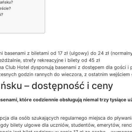
dańsku?
eście?
i?
 basenami z biletami od 17 zł (ulgowy) do 24 zł (normaln
żdżalnie, strefy rekreacyjne i bilety od 45 zł
ina Club Hotel dysponują basenami z dostępem dla gości i
esnych godzin rannych do wieczora, z ostatnim wejściem
ńsku – dostępność i ceny
senami, które codziennie obsługują niemal trzy tysiące
opcja dla osób szukających regularnego miejsca do pływa
s gdy bilety ulgowe dla uczniów, studentów, emerytów, ren
opcją jest bilet rodzinny w cenie 17 zł za osobę – wymaga