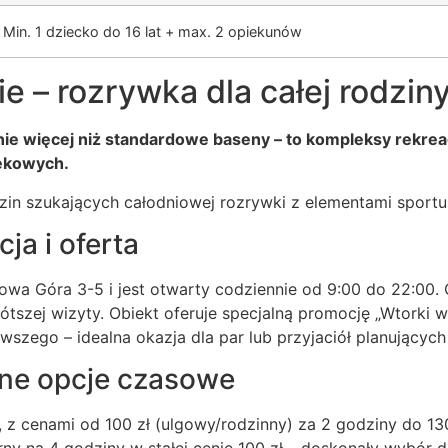
Min. 1 dziecko do 16 lat + max. 2 opiekunów
e – rozrywka dla całej rodzin
ie więcej niż standardowe baseny – to kompleksy rekreacy
iekowych.
zin szukających całodniowej rozrywki z elementami sportu 
ja i oferta
wa Góra 3-5 i jest otwarty codziennie od 9:00 do 22:00. C
tszej wizyty. Obiekt oferuje specjalną promocję „Wtorki w
wszego – idealna okazja dla par lub przyjaciół planujący
zne opcje czasowe
, z cenami od 100 zł (ulgowy/rodzinny) za 2 godziny do 13