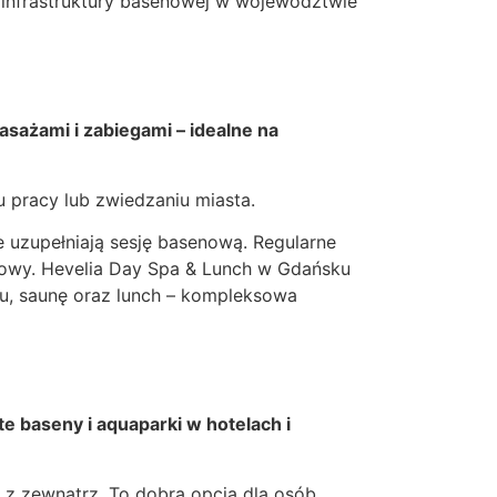
 infrastruktury basenowej w województwie
sażami i zabiegami – idealne na
 pracy lub zwiedzaniu miasta.
e uzupełniają sesję basenową. Regularne
ciowy. Hevelia Day Spa & Lunch w Gdańsku
nu, saunę oraz lunch – kompleksowa
 baseny i aquaparki w hotelach i
 z zewnątrz. To dobra opcja dla osób