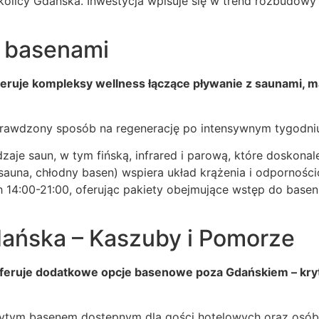
kolicy Gdańska. Inwestycja wpisuje się w trend rozbudowy
z basenami
uje kompleksy wellness łączące pływanie z saunami, ma
rawdzony sposób na regenerację po intensywnym tygodniu
aje saun, w tym fińską, infrared i parową, które doskonal
 sauna, chłodny basen) wspiera układ krążenia i odpornoś
ch 14:00-21:00, oferując pakiety obejmujące wstęp do base
dańska – Kaszuby i Pomorze
eruje dodatkowe opcje basenowe poza Gdańskiem – kryte
krytym basenem dostępnym dla gości hotelowych oraz osób