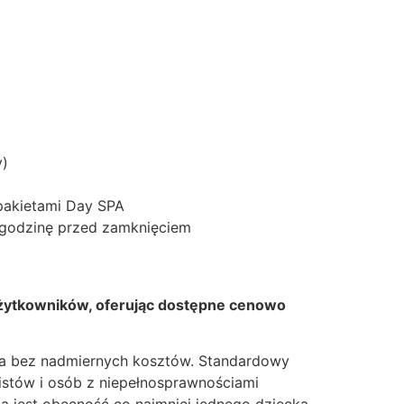
y)
 pakietami Day SPA
 godzinę przed zamknięciem
 użytkowników, oferując dostępne cenowo
nia bez nadmiernych kosztów. Standardowy
cistów i osób z niepełnosprawnościami
na jest obecność co najmniej jednego dziecka