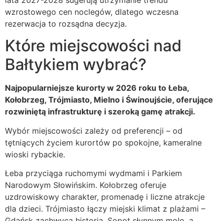
lata 2027-2028 sugerują utrzymanie trendu
wzrostowego cen noclegów, dlatego wczesna
rezerwacja to rozsądna decyzja.
Które miejscowości nad
Bałtykiem wybrać?
Najpopularniejsze kurorty w 2026 roku to Łeba,
Kołobrzeg, Trójmiasto, Mielno i Świnoujście, oferujące
rozwiniętą infrastrukturę i szeroką gamę atrakcji.
Wybór miejscowości zależy od preferencji – od
tętniących życiem kurortów po spokojne, kameralne
wioski rybackie.
Łeba przyciąga ruchomymi wydmami i Parkiem
Narodowym Słowińskim. Kołobrzeg oferuje
uzdrowiskowy charakter, promenadę i liczne atrakcje
dla dzieci. Trójmiasto łączy miejski klimat z plażami –
Gdańsk zachwyca historią, Sopot słynnym molo, a