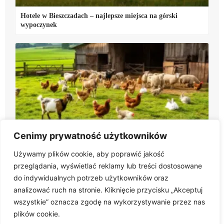
Hotele w Bieszczadach – najlepsze miejsca na górski
wypoczynek
Agroturystyka ze zwierzętami – najlepsze gospodarstwa w
Cenimy prywatność użytkowników
Polsce
Używamy plików cookie, aby poprawić jakość
przeglądania, wyświetlać reklamy lub treści dostosowane
do indywidualnych potrzeb użytkowników oraz
analizować ruch na stronie. Kliknięcie przycisku „Akceptuj
wszystkie” oznacza zgodę na wykorzystywanie przez nas
plików cookie.
Twoja inspiracja na każdą wyprawę