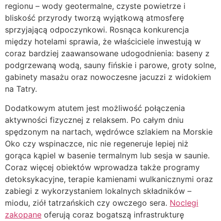
regionu – wody geotermalne, czyste powietrze i
bliskość przyrody tworzą wyjątkową atmosferę
sprzyjającą odpoczynkowi. Rosnąca konkurencja
między hotelami sprawia, że właściciele inwestują w
coraz bardziej zaawansowane udogodnienia: baseny z
podgrzewaną wodą, sauny fińskie i parowe, groty solne,
gabinety masażu oraz nowoczesne jacuzzi z widokiem
na Tatry.
Dodatkowym atutem jest możliwość połączenia
aktywności fizycznej z relaksem. Po całym dniu
spędzonym na nartach, wędrówce szlakiem na Morskie
Oko czy wspinaczce, nic nie regeneruje lepiej niż
gorąca kąpiel w basenie termalnym lub sesja w saunie.
Coraz więcej obiektów wprowadza także programy
detoksykacyjne, terapie kamienami wulkanicznymi oraz
zabiegi z wykorzystaniem lokalnych składników –
miodu, ziół tatrzańskich czy owczego sera.
Noclegi
zakopane
oferują coraz bogatszą infrastrukturę