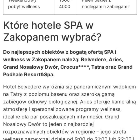
pobyt wellness
4000
noclegami i zabiegami
Które hotele SPA w
Zakopanem wybrać?
Do najlepszych obiektów z bogatą ofertą SPA i
wellness w Zakopanem należą: Belvedere, Aries,
Grand Nosalowy Dwór, Crocus****, Tatra oraz Grand
Podhale Resort&Spa.
Hotel Belvedere wyróżnia się panoramicznym widokiem
na Tatry z poziomu basenu oraz szeroką gamą
zabiegów odnowy biologicznej. Aries oferuje kameralną
atmosferę i spersonalizowane programy wellness,
idealne dla par poszukujących intymności. Grand
Nosalowy Dwór to jeden z najbardziej
rozpoznawalnych obiektów w regionie – jego strefa
wellness zazwyczaj działa od 9:00 do 21:00 lub 22:00 i