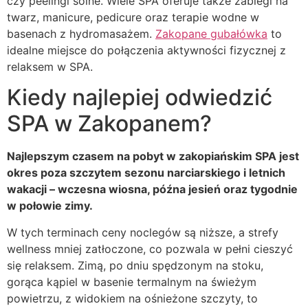
czy peelingi solne. Wiele SPA oferuje także zabiegi na
twarz, manicure, pedicure oraz terapie wodne w
basenach z hydromasażem.
Zakopane gubałówka
to
idealne miejsce do połączenia aktywności fizycznej z
relaksem w SPA.
Kiedy najlepiej odwiedzić
SPA w Zakopanem?
Najlepszym czasem na pobyt w zakopiańskim SPA jest
okres poza szczytem sezonu narciarskiego i letnich
wakacji – wczesna wiosna, późna jesień oraz tygodnie
w połowie zimy.
W tych terminach ceny noclegów są niższe, a strefy
wellness mniej zatłoczone, co pozwala w pełni cieszyć
się relaksem. Zimą, po dniu spędzonym na stoku,
gorąca kąpiel w basenie termalnym na świeżym
powietrzu, z widokiem na ośnieżone szczyty, to