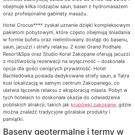
obejmuje kilka rodzajów saun, basen z hydromasażem
oraz profesjonalne gabinety masażu.
Hotel Crocus**** zyskał uznanie dzięki kompleksowym
pakietom pobytowym, które często obejmują śniadania
w formie bufetu oraz nielimitowany dostęp do basenu,
saun, jacuzzi i strefy relaksu. Z kolei Grand Podhale
Resort&Spa oraz Studio Koral Zakopane oferują jacuzzi
z możliwością rezerwacji na wyłączność – doskonała
opcja dla gości ceniących prywatność. Hotel
Bachledówka posiada dedykowane strefy saun, a Tatra
kusi lokalizacją w samym centrum Zakopanego, co
ułatwia łączenie relaksu z eksploracją miasta. Pobyt w
tych hotelach to doskonała okazja do odwiedzenia
pobliskich atrakcji, takich jak
krupówki zakopane
, gdzie
można znaleźć tradycyjne góralskie produkty i
pamiątki.
Baseny geotermalne i termy w