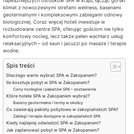
najważniejszych ośrodków SPA w kraju, łącząc górski
klimat z nowoczesnymi strefami wellness, basenami
geotermalnymi i kompleksowymi zabiegami odnowy
biologicznej. Coraz więcej hoteli inwestuje w
rozbudowane centra SPA, oferując gościom nie tylko
komfortowy nocleg, lecz także pełen wachlarz usług
relaksacyjnych – od saun i jacuzzi po masaże i terapie
wodne.
Spis treści
Dlaczego warto wybrać SPA w Zakopanem?
Ile kosztuje pobyt w SPA w Zakopanem?
Ceny noclegów i pakietów SPA – zestawienie
Które hotele SPA w Zakopanem wybrać?
Baseny geotermalne i termy w okolicy
Co zawierają pakiety pobytowe w zakopiańskich SPA?
Zabiegi i terapie dostępne w zakopiańskich SPA
Kiedy najlepiej odwiedzić SPA w Zakopanem?
Jak zaplanować pobyt w SPA w Zakopanem?