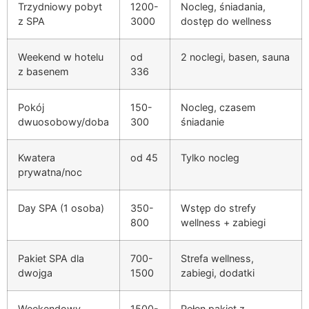
Trzydniowy pobyt
1200-
Nocleg, śniadania,
z SPA
3000
dostęp do wellness
Weekend w hotelu
od
2 noclegi, basen, sauna
z basenem
336
Pokój
150-
Nocleg, czasem
dwuosobowy/doba
300
śniadanie
Kwatera
od 45
Tylko nocleg
prywatna/noc
Day SPA (1 osoba)
350-
Wstęp do strefy
800
wellness + zabiegi
Pakiet SPA dla
700-
Strefa wellness,
dwojga
1500
zabiegi, dodatki
Weekendowy
1500-
Pełen pakiet z