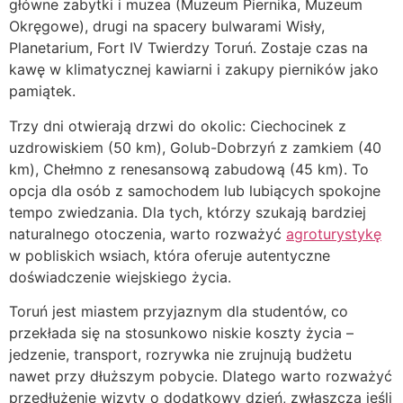
główne zabytki i muzea (Muzeum Piernika, Muzeum
Okręgowe), drugi na spacery bulwarami Wisły,
Planetarium, Fort IV Twierdzy Toruń. Zostaje czas na
kawę w klimatycznej kawiarni i zakupy pierników jako
pamiątek.
Trzy dni otwierają drzwi do okolic: Ciechocinek z
uzdrowiskiem (50 km), Golub-Dobrzyń z zamkiem (40
km), Chełmno z renesansową zabudową (45 km). To
opcja dla osób z samochodem lub lubiących spokojne
tempo zwiedzania. Dla tych, którzy szukają bardziej
naturalnego otoczenia, warto rozważyć
agroturystykę
w pobliskich wsiach, która oferuje autentyczne
doświadczenie wiejskiego życia.
Toruń jest miastem przyjaznym dla studentów, co
przekłada się na stosunkowo niskie koszty życia –
jedzenie, transport, rozrywka nie zrujnują budżetu
nawet przy dłuższym pobycie. Dlatego warto rozważyć
przedłużenie wizyty o dodatkowy dzień, zwłaszcza jeśli