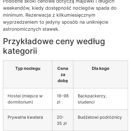
Podobne skoki cenowe dotyczą majówki i długich
weekendów, kiedy dostępność noclegów spada do
minimum. Rezerwacja z kilkumiesięcznym
wyprzedzeniem to jedyny sposób na uniknięcie
astronomicznych stawek.
Przykładowe ceny według
kategorii
Typ noclegu
Cena
Dla kogo
za
dobę
Hostel (miejsce w
16-98
Backpackerzy,
dormitorium)
zł
studenci
Prywatna kwatera
20-
Budżetowi podróżnicy
35 zł