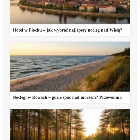
Hotel w Płocku – jak wybrać najlepszy nocleg nad Wisłą?
Noclegi w Rowach – gdzie spać nad morzem? Przewodnik