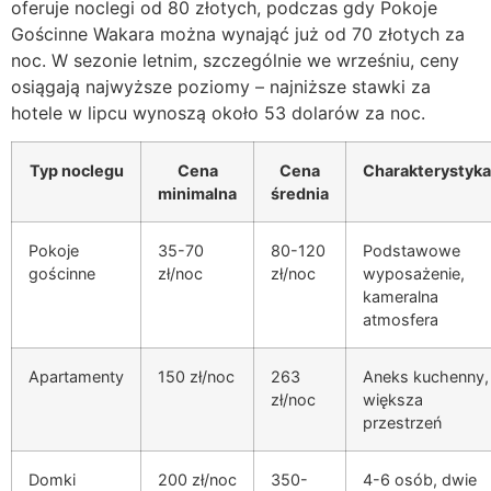
oferuje noclegi od 80 złotych, podczas gdy Pokoje
Gościnne Wakara można wynająć już od 70 złotych za
noc. W sezonie letnim, szczególnie we wrześniu, ceny
osiągają najwyższe poziomy – najniższe stawki za
hotele w lipcu wynoszą około 53 dolarów za noc.
Typ noclegu
Cena
Cena
Charakterystyka
minimalna
średnia
Pokoje
35-70
80-120
Podstawowe
gościnne
zł/noc
zł/noc
wyposażenie,
kameralna
atmosfera
Apartamenty
150 zł/noc
263
Aneks kuchenny,
zł/noc
większa
przestrzeń
Domki
200 zł/noc
350-
4-6 osób, dwie