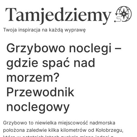
Twoja inspiracja na każdą wyprawę
Grzybowo noclegi –
gdzie spać nad
morzem?
Przewodnik
noclegowy
Grzybowo to niewielka miejscowość nadmorska
położona zaledwie kilka kilometrów od Kołobrzegu,