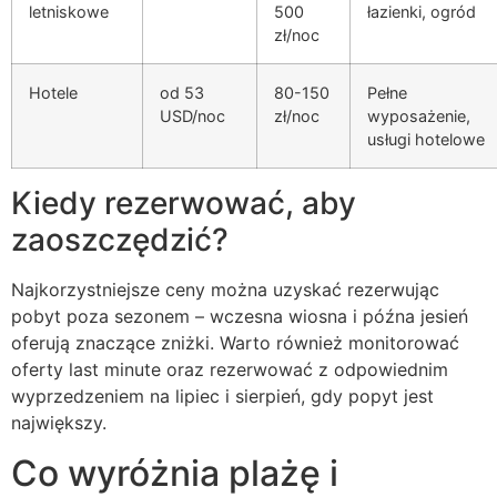
letniskowe
500
łazienki, ogród
zł/noc
Hotele
od 53
80-150
Pełne
USD/noc
zł/noc
wyposażenie,
usługi hotelowe
Kiedy rezerwować, aby
zaoszczędzić?
Najkorzystniejsze ceny można uzyskać rezerwując
pobyt poza sezonem – wczesna wiosna i późna jesień
oferują znaczące zniżki. Warto również monitorować
oferty last minute oraz rezerwować z odpowiednim
wyprzedzeniem na lipiec i sierpień, gdy popyt jest
największy.
Co wyróżnia plażę i