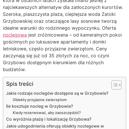
która w ostatnich latach zyskała miano jednej z
najciekawszych alternatyw dla zatłoczonych kurortów.
Szeroka, piaszczysta plaża, cieplejsza woda Zatoki
Grzybowskiej oraz otaczające lasy sosnowe tworzą
idealne warunki do rodzinnego wypoczynku. Oferta
noclegowa
jest zróżnicowana – od kameralnych pokoi
gościnnych po luksusowe apartamenty i domki
letniskowe, często przyjazne zwierzętom. Ceny
zaczynają się już od 35 złotych za noc, co czyni
Grzybowo dostępnym kierunkiem dla różnych
budżetów.
Spis treści
Jakie rodzaje noclegów dostępne są w Grzybowie?
Obiekty przyjazne zwierzętom
Ile kosztuje nocleg w Grzybowie?
Kiedy rezerwować, aby zaoszczędzić?
Co wyróżnia plażę i lokalizację Grzybowa?
Jakie udogodnienia oferują obiekty noclegowe w