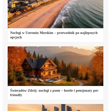
Noclegi w Ustroniu Morskim – przewodnik po najlepszych
opcjach
Świeradów-Zdrój: noclegi z psem – hotele i pensjonaty pet-
friendly