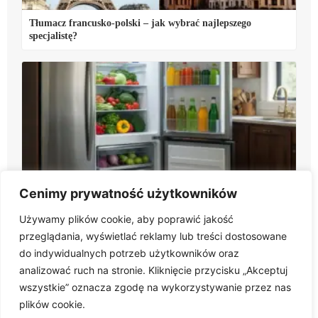
Tłumacz francusko-polski – jak wybrać najlepszego
specjalistę?
Lodówka po angielsku – jak powiedzieć i jakich słów
Cenimy prywatność użytkowników
używać?
Używamy plików cookie, aby poprawić jakość
przeglądania, wyświetlać reklamy lub treści dostosowane
do indywidualnych potrzeb użytkowników oraz
analizować ruch na stronie. Kliknięcie przycisku „Akceptuj
wszystkie” oznacza zgodę na wykorzystywanie przez nas
plików cookie.
Twoja inspiracja na każdą wyprawę